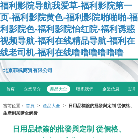
福利影院导航我爱草-福利影院第一
页-福利影院黄色-福利影院啪啪啪-福
利影院色-福利影院怡红院-福利诱惑
视频导航-福利在线精品导航-福利在
线老司机-福利在线噜噜噜噜噜噜
北京菲楓商貿有限公司
首頁
企業簡介
產品大全
聯系我們
企業信息
訪客
>
>
當前位置：
首頁
產品大全
日用品標簽的批發與定制 從價格、
生產到采購全解析
日用品標簽的批發與定制 從價格、