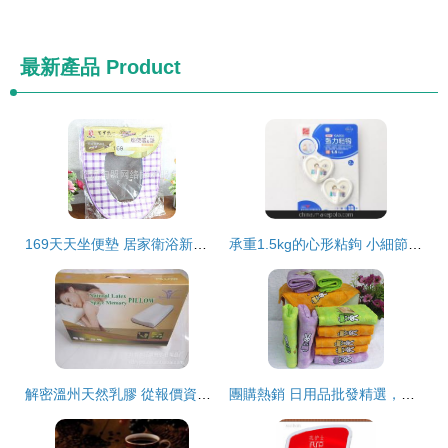
最新產品
Product
169天天坐便墊 居家衛浴新寵，9.9元起批發的日用品商機
承重1.5kg的心形粘鉤 小細節撬動日用品批發大市場
解密溫州天然乳膠 從報價資源看日用品批發潛力——聯合產品頻道與廠商批發的商業洞察
團購熱銷 日用品批發精選，品質與實惠的雙贏之選