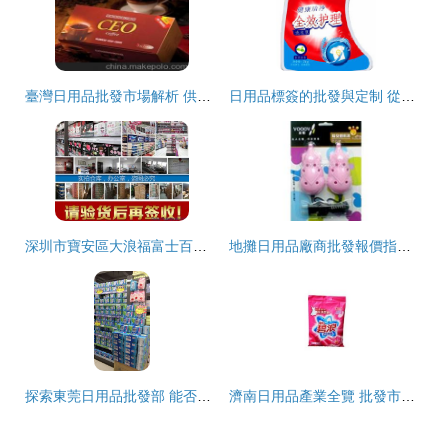
臺灣日用品批發市場解析 供應商選擇與價格趨勢
日用品標簽的批發與定制 從價格、生產到采購全解析
深圳市寶安區大浪福富士百貨商店 批發正品怡麗新素肌感棉柔絲薄日用240mm日用品圖片欣賞
地攤日用品廠商批發報價指南 2018年貨源與市場趨勢
探索東莞日用品批發部 能否找到媖妮詩品牌衛生巾？
濟南日用品產業全覽 批發市場、供應網絡與廠家資源解析